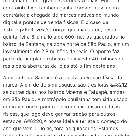
funcionam como grandes vitrines virtuais. Embora
contraintuitivo, também ganha força o movimento
contrário: a chegada de marcas nativas do mundo
digital a pontos de venda físicos. É o caso da
<strong>Petlove</strong>, que inaugurou, nesta
quinta-feira 6, uma loja de 600 metros quadrados no
bairro de Santana, na zona norte de São Paulo, em um
investimento de 2,8 milhões de reais. O aporte faz
parte de um plano robusto de investir 40 milhões de
reais para aberturas de lojas até o fim deste ano.
A unidade de Santana é a quinta operação física da
marca. Além de dois quiosques, são três lojas &#8212;
as outras duas nos bairros Moema e Tatuapé, ambas
em São Paulo. A metrópole paulistana tem sido usada
como um norte para o plano de expansão de lojas
físicas, que logo deve ganhar tração para outros
estados. &#8220;A nossa ideia é ter até o começo do
ano que vem 10 lojas, fora os quiosques. Estamos
testando três conceitos de lojas diferentes para coletar